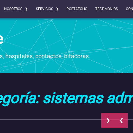
NOSOTROS ❯
SERVICIOS ❯
PORTAFOLIO
TESTIMONIOS
CON
e
, hospitales, contactos, bitácoras.
goría: sistemas admi
❯
❮